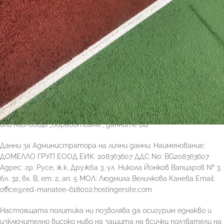
ДОМЕЛЛО ГРУП ЕООД отговаря на всички изисквания на
новата регулация, като събира единствено данни на лицата
дотолкова, доколкото са необходими за предоставянето на
услугата, и ги пази отговорно и законосъобразно.
Поверителността и сигурността на Вашите лични данни е
от първостепенно значение за нас. Поради тази причина
създадохме Политика на поведение при получаване,
обработване и защита на личните данни на клиентите на
ДОМЕЛЛО ГРУП ЕООД, която обхваща начина, по който
събираме, използваме, съхраняваме, разкриваме и изтриваме,
или най-общо „обработваме“, данните Ви.
Данни за Администратора на лични данни: Наименование:
ДОМЕЛЛО ГРУП ЕООД ЕИК: 208363607 ДДС No: BG208363607
Адрес: гр. Русе, ж.к. Дружба 3, ул. Никола Йонков Вапцаров № 3,
бл. 32, вх. В, ет. 2, ап. 5 МОЛ: Людмила Величкова Канева Email:
office@red-manatee-618002.hostingersite.com
Настоящата политика ни позволява да осигурим еднакво и
изключително високо ниво на защита на всички ползватели на