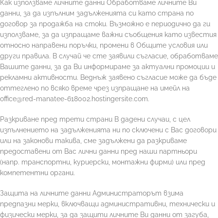
Как използваме личните данни
Обработваме личните Ви
данни, за да изпълним задълженията си като страна по
договор за продажба на стоки. Възможно е периодично да ги
използв
аме, за да изпращаме важни съобщения като известия
относно направени поръчки, промени в Общите услови
я или
други правила. В случай че сте заявили съгласие, обработваме
Вашите данни, за да Ви информираме за актуални промоции и
рекламни активности. Веднъж заявено съгласи
е може да бъде
оттеглено по всяко време чрез изпращане на имейл на
office@red-manatee-618002.hostingersite.com.
Разкриване пред трети страни В дадени случаи, с цел
изпълнението на задълженията ни по сключени с Вас договори
или на законови такива, сме задължени да разкриваме
предоставени от Вас лични данни пред наши партньори
(напр. транспортни, куриерски, монтажни фирми) или пред
компетентни органи.
Защита на личните данни Администраторът взима
предпазни мерки, включващи административни, технически и
физически мерки, за да защити личните Ви данни от загуба,