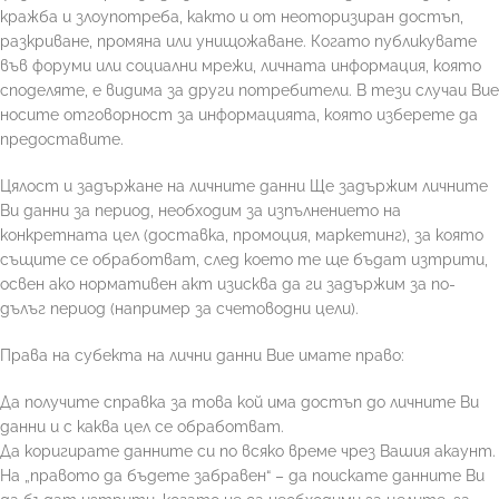
кражба и злоупотреба, както и от неоторизиран достъп,
разкриване, промяна или унищожаване. Когато публикувате
във форум
и или социални мрежи, личната информация, която
споделяте, е видима за други потребители. В тези случаи Вие
носите отговорност за информацията, която изберете да
предоставите.
Цялост и задържане на личните данни Ще задържим личните
Ви данни за период, необходим за изпълнението на
конкретната цел (доставка, промоция, маркетинг), за която
същите се обработват, след което те ще бъдат изтрити,
освен ако нормативен акт изисква да ги задържим за по-
дълъг период (например за счетоводни цели).
Права на субекта на лични данни Вие имате право:
Да получите справка за това кой има достъп до личните Ви
данни и с каква цел се обработват.
Да коригирате данните си по всяко време чрез Вашия акаунт.
На „правото да бъдете забравен“ – да поискате данните Ви