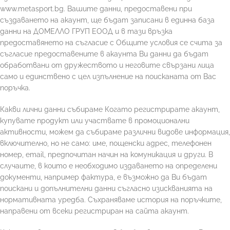
www.metasport.bg. Вашите данни, предоставени при
създаването на акаунт, ще бъдат записани в единна база
данни на ДОМЕЛЛО ГРУП ЕООД и в тази връзка
предоставянето на съгласие с Общите условия се счита за
съгласие предоставените в акаунта Ви данни да бъдат
обработвани от дружеството и неговите свързани лица
само и единствено с цел изпълнение на поисканата от Вас
поръчка.
Какви лични данни събираме Когато регистрирате акаунт,
купувате продукт или участвате в промоционални
активности, можем да събираме различни видове информация,
включително, но не само: име, пощенски адрес, телефонен
номер, email, предпочитан начин на комуникация и други. В
случаите, в които е необходимо издаването на определени
документи, например фактура, е възможно да Ви бъдат
поискани и допълнителни данни съгласно изискванията на
нормативната уредба. Съхраняваме история на поръчките,
направени от всеки регистриран на сайта акаунт.