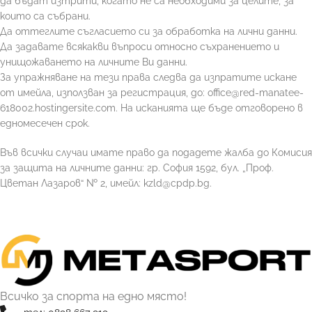
да бъдат изтрити, когато не са необходими за целите, за
които са събрани.
Да оттеглите съгласието си за обработка на лични данни.
Да задавате всякакви въпроси относно съхранението и
унищожаването на личните Ви данни.
За упражняване на тези права следва да изпратите искане
от имейла, използван за регистрация, до: office@red-manatee-
618002.hostingersite.com. На исканията ще бъде отговорено в
едномесечен срок.
Във всички случаи имате право да подадете жалба до Комисия
за защита на личните данни: гр. София 1592, бул. „Проф.
Цветан Лазаров“ № 2, имейл: kzld@cpdp.bg.
Всичко за спорта на едно място!