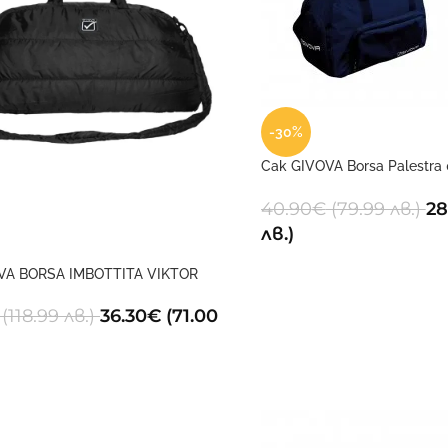
-30%
Сак GIVOVA Borsa Palestra
cm
40.90
€
(79.99 лв.)
28
лв.)
VA BORSA IMBOTTITA VIKTOR
(118.99 лв.)
36.30
€
(71.00