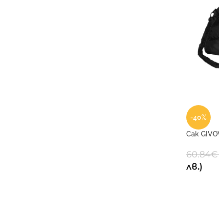
-40%
Сак GIVO
60.84
€
лв.)