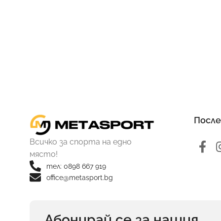
После
Всичко за спорта на едно
място!
тел: 0898 667 919
office@metasport.bg
Абонирай се за нашия