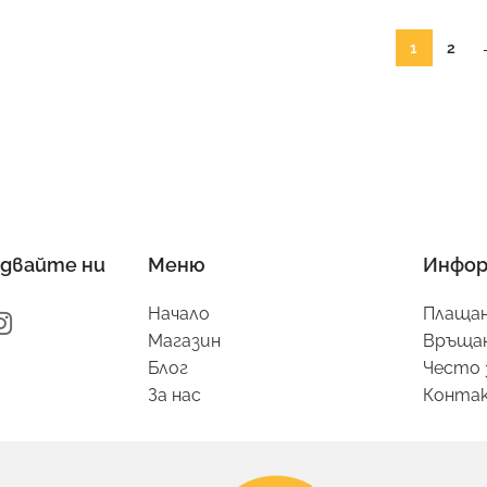
1
2
двайте ни
Меню
Инфор
Начало
Плащан
Магазин
Връщан
Блог
Често 
За нас
Конта