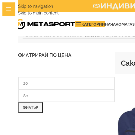
ИНДИВИДУ
Skip to navigation
Skip to main content
КАТЕГОРИИ
НАЧАЛО
МАГА
Начало
/
Спортни аксесоари
/
Сакове
Показване на 1–
ФИЛТРИРАЙ ПО ЦЕНА
Сак
ФИЛТЪР