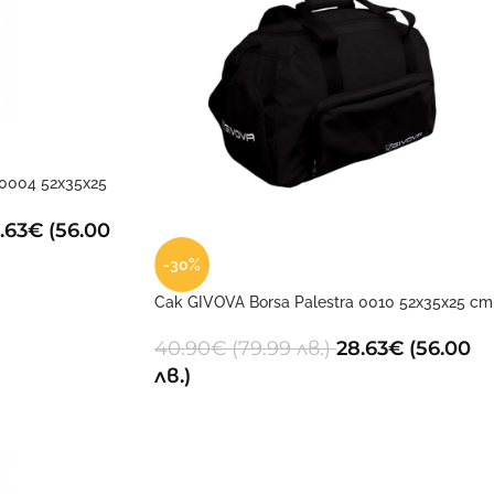
 0004 52x35x25
.63
€
(56.00
-30%
Сак GIVOVA Borsa Palestra 0010 52x35x25 cm
40.90
€
(79.99 лв.)
28.63
€
(56.00
лв.)