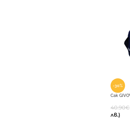
-30%
Сак GIVOV
40.90
€
лв.)