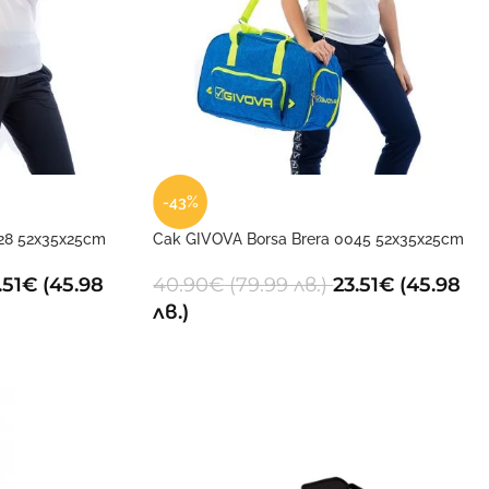
-43%
28 52x35x25cm
Сак GIVOVA Borsa Brera 0045 52x35x25cm
.51
€
(45.98
40.90
€
(79.99 лв.)
23.51
€
(45.98
лв.)