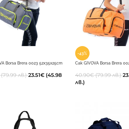
-43%
VA Borsa Brera 0023 52x35x25cm
Сак GIVOVA Borsa Brera 00
(79.99 лв.)
23.51
€
(45.98
40.90
€
(79.99 лв.)
23
лв.)