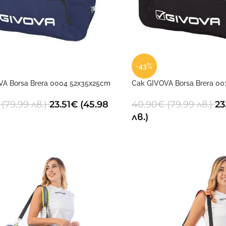
-43%
VA Borsa Brera 0004 52x35x25cm
Сак GIVOVA Borsa Brera 00
(79.99 лв.)
23.51
€
(45.98
40.90
€
(79.99 лв.)
23
лв.)