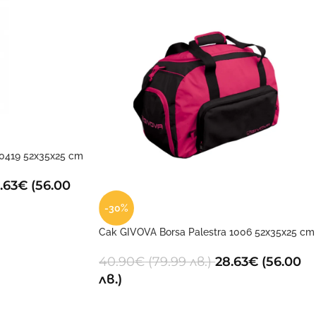
 0419 52x35x25 cm
.63
€
(56.00
-30%
Сак GIVOVA Borsa Palestra 1006 52x35x25 cm
40.90
€
(79.99 лв.)
28.63
€
(56.00
лв.)