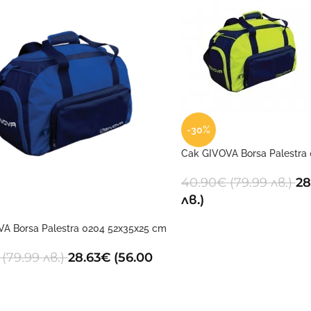
-30%
Сак GIVOVA Borsa Palestra
40.90
€
(79.99 лв.)
28
лв.)
A Borsa Palestra 0204 52x35x25 cm
(79.99 лв.)
28.63
€
(56.00