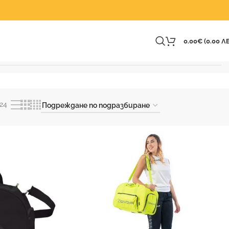
0.00
€
(0.00 ЛВ
24