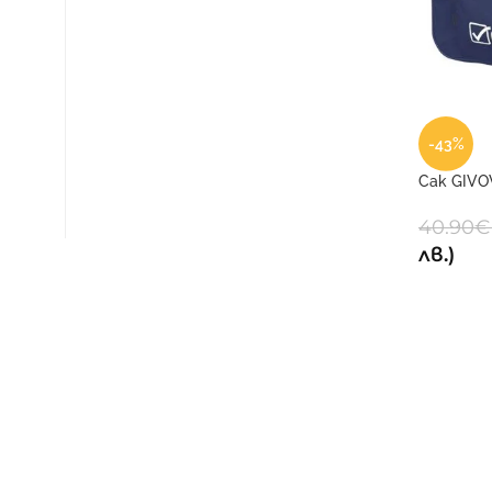
-43%
Сак GIVO
40.90
€
лв.)
ФУТБОЛ