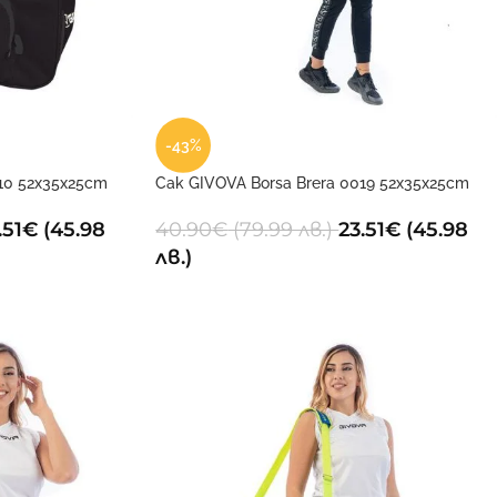
-43%
10 52x35x25cm
Сак GIVOVA Borsa Brera 0019 52x35x25cm
.51
€
(45.98
40.90
€
(79.99 лв.)
23.51
€
(45.98
лв.)