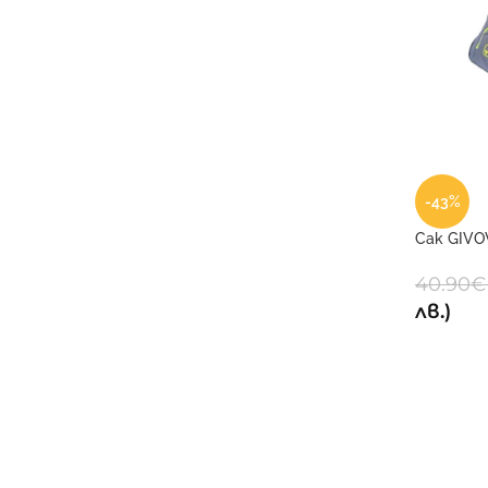
-43%
Сак GIVO
40.90
€
лв.)