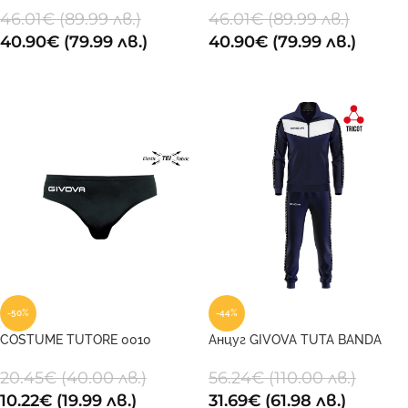
46.01
€
(89.99 лв.)
46.01
€
(89.99 лв.)
40.90
€
(79.99 лв.)
40.90
€
(79.99 лв.)
ОПЦИИ
ОПЦИИ
-50%
-44%
COSTUME TUTORE 0010
Анцуг GIVOVA TUTA BANDA
VISA TRIACETATO 0403
20.45
€
(40.00 лв.)
56.24
€
(110.00 лв.)
10.22
€
(19.99 лв.)
31.69
€
(61.98 лв.)