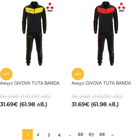
-44%
-44%
Анцуг GIVOVA TUTA BANDA
Анцуг GIVOVA TUTA BANDA
VISA TRIACETATO 1007
VISA TRIACETATO 1012
56.24
€
(110.00 лв.)
56.24
€
(110.00 лв.)
31.69
€
(61.98 лв.)
31.69
€
(61.98 лв.)
ОПЦИИ
ОПЦИИ
1
2
3
4
…
66
67
68
→