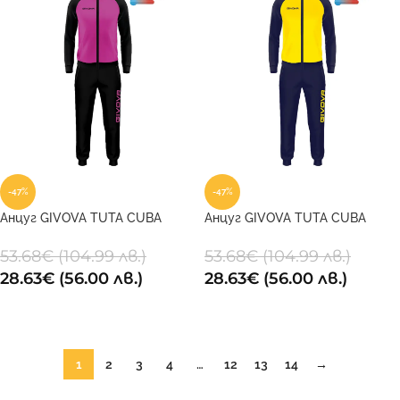
-47%
-47%
Анцуг GIVOVA TUTA CUBA
Анцуг GIVOVA TUTA CUBA
POLARFLEECE 0610
POLARFLEECE 0704
53.68
€
(104.99 лв.)
53.68
€
(104.99 лв.)
28.63
€
(56.00 лв.)
28.63
€
(56.00 лв.)
ОПЦИИ
ОПЦИИ
1
2
3
4
…
12
13
14
→