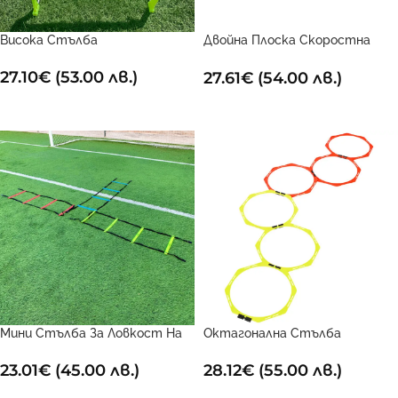
Висока Стълба
Двойна Плоска Скоростна
Стълба 4м
27.10
€
(53.00 лв.)
27.61
€
(54.00 лв.)
ДОБАВИ В КОЛИЧКАТА
ДОБАВИ В КОЛИЧКАТА
Мини Стълба За Ловкост На
Октагонална Стълба
Вратар
28.12
€
(55.00 лв.)
23.01
€
(45.00 лв.)
ДОБАВИ В КОЛИЧКАТА