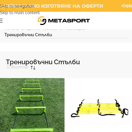
ДИВИДУАЛНО ИЗГОТВЯНЕ НА ОФЕРТИ
ИН
Skip to navigation
Skip to main content
Начало
/
Спортни Пособия и Аксесоари
/
Тренировъчни Стълби
Тренировъчни Стълби
Филтър