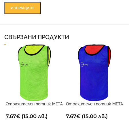
СВЪРЗАНИ ПРОДУКТИ
Отразителен потник META
Отразителен потник META
Х
Двустранен
Двустранен
9
7.67
€
(15.00 лв.)
7.67
€
(15.00 лв.)
ОПЦИИ
ОПЦИИ