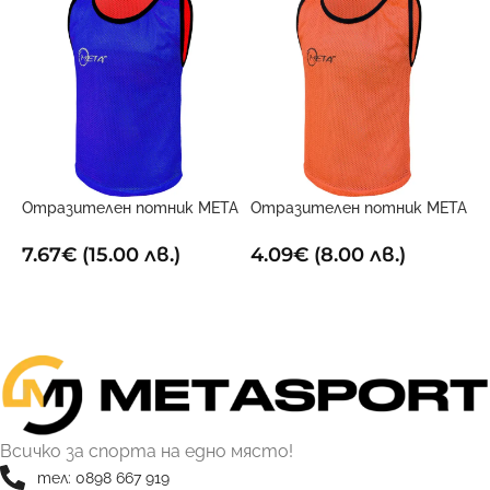
Отразителен потник META
Отразителен потник META
О
Двустранен
Оранжев
Ч
7.67
€
(15.00 лв.)
4.09
€
(8.00 лв.)
4
ОПЦИИ
ОПЦИИ
Всичко за спорта на едно място!
тел: 0898 667 919