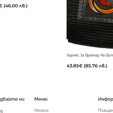
€
(46.00 лв.)
Харнес За Вратар На Фу
Голмайстори
43.85
€
(85.76 лв.)
двайте ни
Меню
Инфор
Начало
Плащан