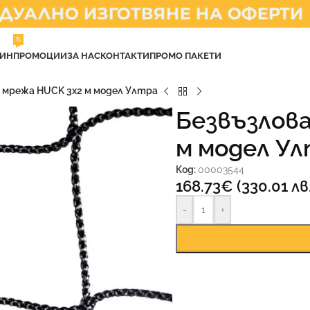
АЛНО ИЗГОТВЯНЕ НА ОФЕРТИ
%
ЗИН
ПРОМОЦИИ
ЗА НАС
КОНТАКТИ
ПРОМО ПАКЕТИ
 мрежа HUCK 3х2 м модел Ултра
Безвъзлова
м модел У
Код:
00003544
168.73
€
(330.01 лв.
-
+