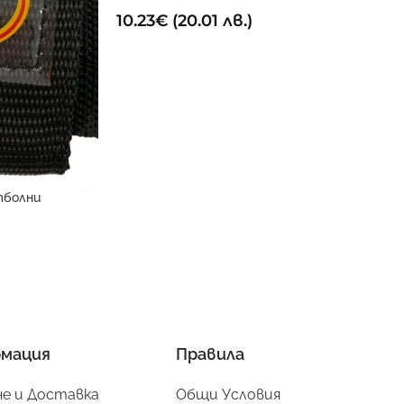
10.23
€
(20.01 лв.)
тболни
мация
Правила
е и Доставка
Общи Условия