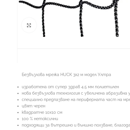
Увеличи
Безвъзлова мрежа HUCK 3х2 м модел Ултра
ФУТБОЛ
изработена от супер здрав 4.5 мм полиетилен
нова безвъзлова технология с увеличена абразивна
специално предпазване на периферната част на м
цвят черен
квадратче 10х10 см
100 % нетоксични
подходящи за вътрешно и външно ползване, благод