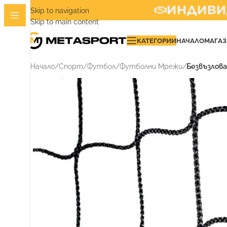
ИНДИВИДУ
Skip to navigation
Skip to main content
КАТЕГОРИИ
НАЧАЛО
МАГА
Начало
/
Спорт
/
Футбол
/
Футболни Мрежи
/
Безвъзлова