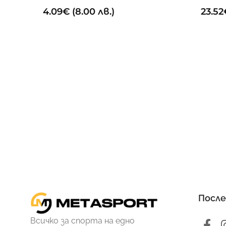
4.09
€
(8.00 лв.)
23.52
После
Всичко за спорта на едно