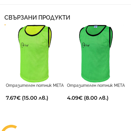
СВЪРЗАНИ ПРОДУКТИ
Отразителен потник META
Отразителен потник META
О
Двустранен
Зелен
О
7.67
€
(15.00 лв.)
4.09
€
(8.00 лв.)
4
ОПЦИИ
ОПЦИИ