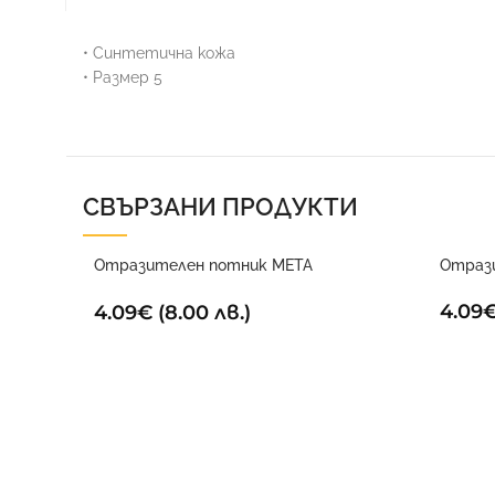
• Синтетична кожа
• Размер 5
ФУТБОЛ
СВЪРЗАНИ ПРОДУКТИ
Отразителен потник META
Отраз
електриково жълт
4.09
4.09
€
(8.00 лв.)