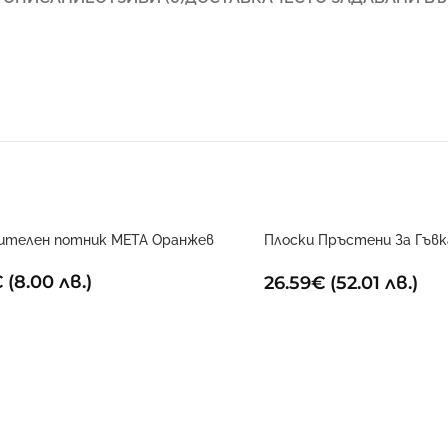
ителен потник META Оранжев
Плоски Пръстени За Гъв
(Комплект От 12)4 45см
€
(8.00 лв.)
26.59
€
(52.01 лв.)