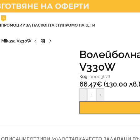
ОТВЯНЕ НА ОФЕРТИ
%
Н
ПРОМОЦИИ
ЗА НАС
КОНТАКТИ
ПРОМО ПАКЕТИ
 Mikasa V330W
Волейболна
V330W
Код:
00003676
66.47
€
(130.00 лв.
-
+
ОПИСАНИЕ
ОТЗИВИ (0)
ДОСТАВКА
ЧЕСТО ЗАДАВАНИ В