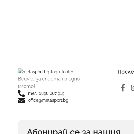
После
Всичко за спорта на едно
място!
тел: 0898 667 919
office@metasport.bg
Абонирай се за нашия