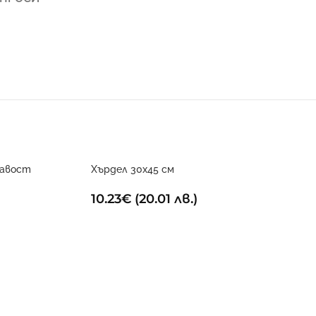
кавост
Хърдел 30х45 см
10.23
€
(20.01 лв.)