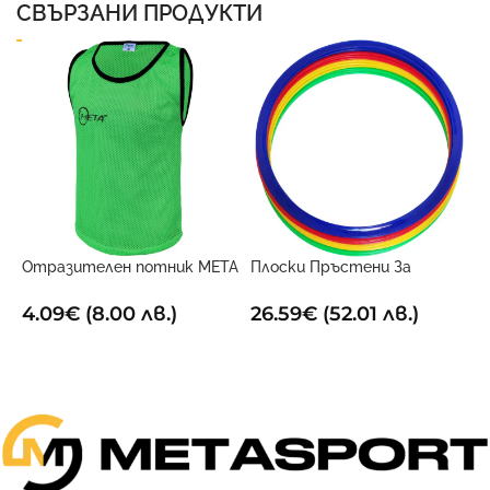
СВЪРЗАНИ ПРОДУКТИ
Отразителен потник META
Плоски Пръстени За
С
Зелен
Гъвкавост (Комплект От
Т
12)4 45см
4.09
€
(8.00 лв.)
26.59
€
(52.01 лв.)
1
ОПЦИИ
ДОБАВИ В КОЛИЧКАТА