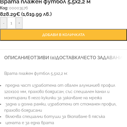
Врата плажен футбол 5,5х2,2 м
Код:
00003576
828.29
€
(1,619.99 лв.)
-
+
ДОБАВИ В КОЛИЧКАТА
ОПИСАНИЕ
ОТЗИВИ (0)
ДОСТАВКА
ЧЕСТО ЗАДАВАНИ 
Врата плажен футбол 5,5х2,2 м:
предна част изработена от овален алуминиев профил
120х100 мм, прахово боядисан, със специален канал и
монтирани в него кукички за закачване на мрежа
задна и долна рамки, изработени от стоманен профил,
прахово боядисани
включва специални ботуши за вкопаване в пясъка
цената е за една врата