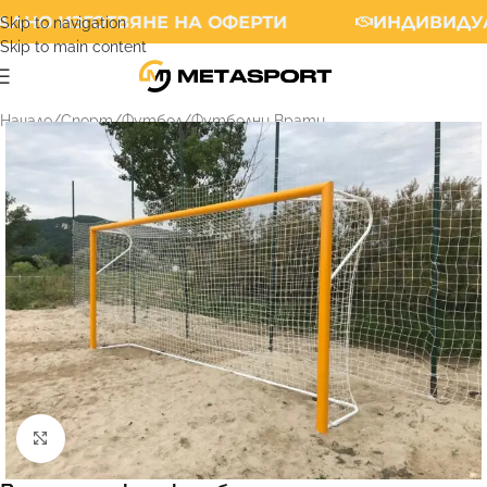
ЛНО ИЗГОТВЯНЕ НА ОФЕРТИ
ИНДИВИДУА
Skip to navigation
Skip to main content
Начало
/
Спорт
/
Футбол
/
Футболни Врати
Увеличи