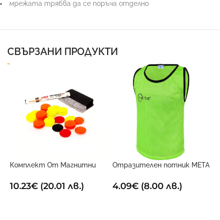
мрежата трябва да се поръча отделно
СВЪРЗАНИ ПРОДУКТИ
Комплект От Магнитни
Отразителен потник META
С
Маркери За Дъска
електриково жълт
Т
10.23
€
(20.01 лв.)
4.09
€
(8.00 лв.)
1
ДОБАВИ В КОЛИЧКАТА
ОПЦИИ