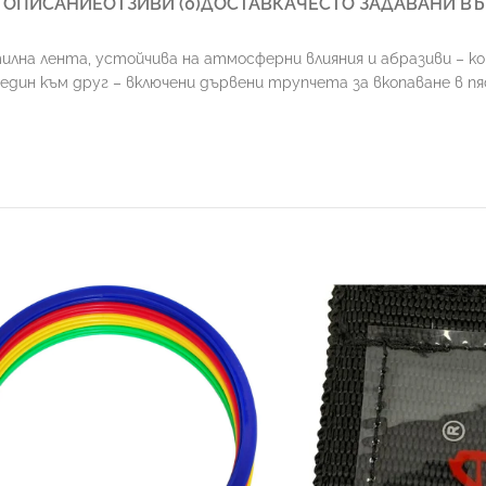
ОПИСАНИЕ
ОТЗИВИ (0)
ДОСТАВКА
ЧЕСТО ЗАДАВАНИ В
илна лента, устойчива на атмосферни влияния и абразиви – ком
дин към друг – включени дървени трупчета за вкопаване в пя