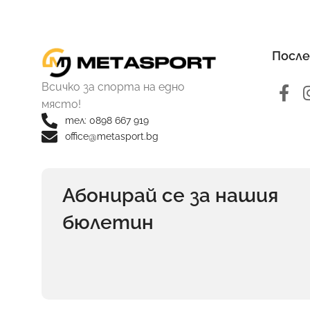
После
Всичко за спорта на едно
място!
тел: 0898 667 919
office@metasport.bg
Абонирай се за нашия
бюлетин