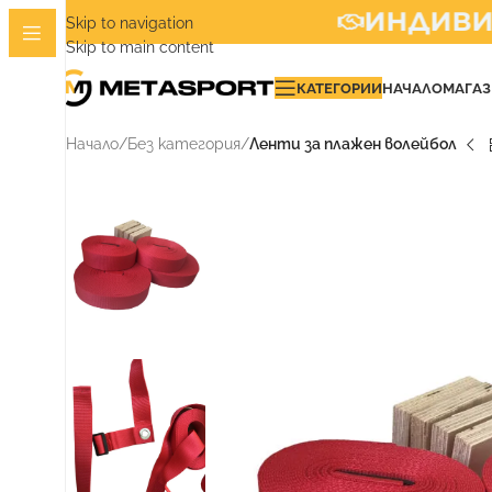
ИНДИВИДУ
Skip to navigation
Skip to main content
КАТЕГОРИИ
НАЧАЛО
МАГА
Начало
/
Без категория
/
Ленти за плажен волейбол