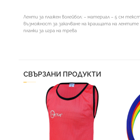
Ленти за плажен волейбол: – материал – 5 см текст
възможност за закачване на краищата на лентите е
планки за игра на трева
СВЪРЗАНИ ПРОДУКТИ