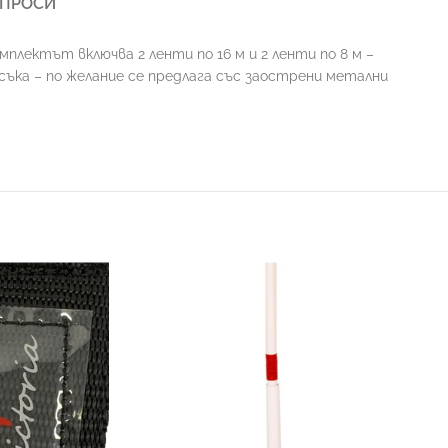
ЪПРОСИ
плектът включва 2 ленти по 16 м и 2 ленти по 8 м –
съка – по желание се предлага със заострени метални