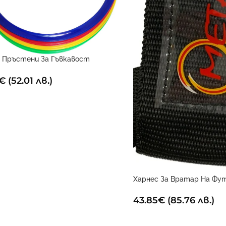
 Пръстени За Гъвкавост
ект От 12)4 45см
€
(52.01 лв.)
Харнес За Вратар На Фу
Голмайстори
43.85
€
(85.76 лв.)