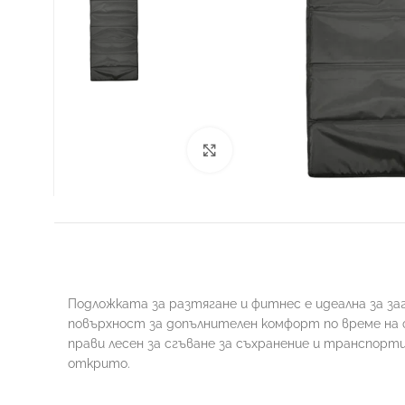
Увеличи
ФУТБОЛ
Подложката за разтягане и фитнес е идеална за за
повърхност за допълнителен комфорт по време на фи
прави лесен за сгъване за съхранение и транспорти
открито.