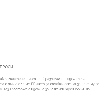
ЪПРОСИ
ив полиестерен плат, той разполага с подплатена
ата е пълна с 10 мм EP лист за стабилност. Дизайнът му го
. Тази постелка е идеална за всякакви тренировки на