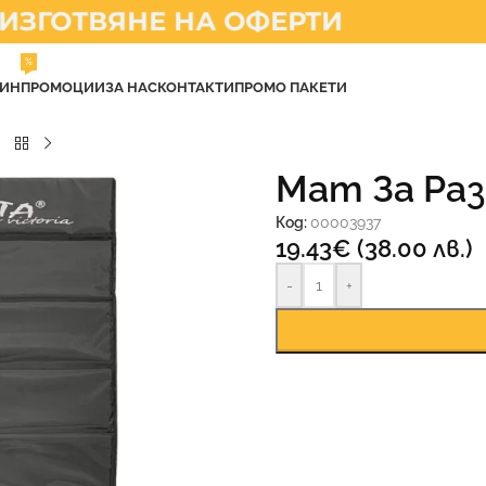
ГОТВЯНЕ НА ОФЕРТИ
%
ЗИН
ПРОМОЦИИ
ЗА НАС
КОНТАКТИ
ПРОМО ПАКЕТИ
Мат За Ра
Код:
00003937
19.43
€
(38.00 лв.)
-
+