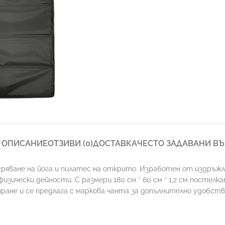
ОПИСАНИЕ
ОТЗИВИ (0)
ДОСТАВКА
ЧЕСТО ЗАДАВАНИ В
гряване на йога и пилатес на открито. Изработен от издръжл
зически дейности. С размери 180 см * 60 см * 1,2 см постелк
ране и се предлага с маркова чанта за допълнително удобство