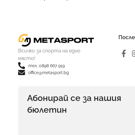
После
Всичко за спорта на едно
място!
тел: 0898 667 919
office@metasport.bg
Абонирай се за нашия
бюлетин