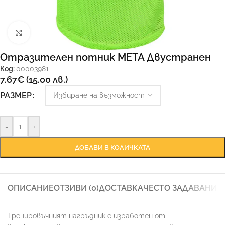
Увеличи
Отразителен потник META Двустранен
Код:
00003981
7.67
€
(15.00 лв.)
РАЗМЕР
-
+
ДОБАВИ В КОЛИЧКАТА
ОПИСАНИЕ
ОТЗИВИ (0)
ДОСТАВКА
ЧЕСТО ЗАДАВАНИ 
Тренировъчният нагръдник е изработен от