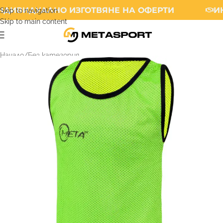
ДИВИДУАЛНО ИЗГОТВЯНЕ НА ОФЕРТИ
ИН
Skip to navigation
Skip to main content
Начало
/
Без категория