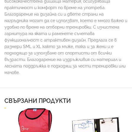
висококачествена дишаща материя, осигуряваща
практичност и комфорт по време на употреба.
Благодарение на дизайна си и двете страни на
нагръдника могат да се използват, което е много важно и
удобно по време на отборни тренировки. С изчистена
гарнитура на яката и раменете съчетава
функционалност с атрактивен дизайн. Предлага се в
размери SML и XL както за мъже, така и за жени и е
подходящо за използване от спортисти от всички
възрасти. Благодарение на издръжливия си материал и
лесната поддръжка е подходящ за чести тренировки или
мачове.
СВЪРЗАНИ ПРОДУКТИ