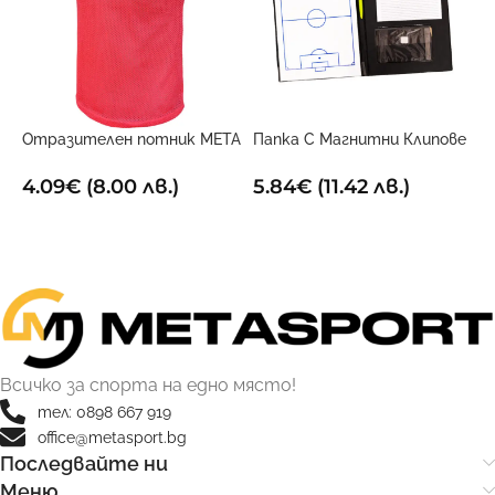
Отразителен потник META
Папка С Магнитни Клипове
Р
Червен
За Треньори
2
4.09
€
(8.00 лв.)
5.84
€
(11.42 лв.)
ОПЦИИ
ДОБАВИ В КОЛИЧКАТА
Всичко за спорта на едно място!
тел: 0898 667 919
office@metasport.bg
Последвайте ни
Меню