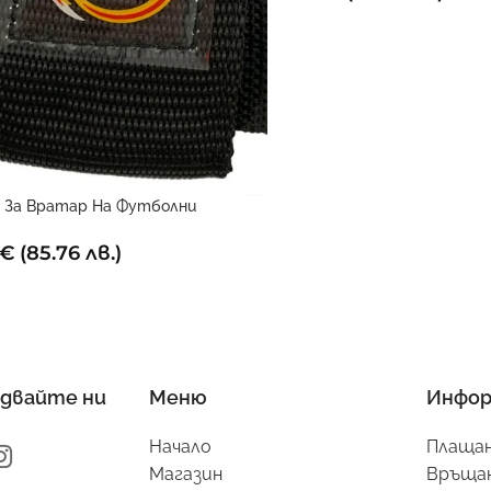
 За Вратар На Футболни
йстори
€
(85.76 лв.)
двайте ни
Меню
Инфор
Начало
Плащан
Магазин
Връщан