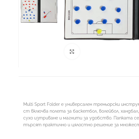
Увеличи
ФУТБОЛ
Multi Sport Folder е универсален треньорски инст
cm включва полета за баскетбол, волейбол, хандбал,
сухо изтриване и магнити за удобство. Папката се
търсят практично и цялостно решение за множес