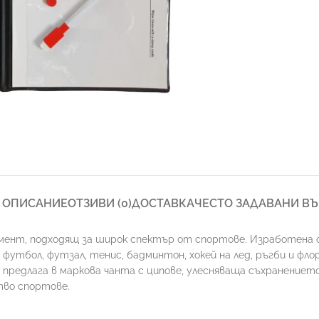
ОПИСАНИЕ
ОТЗИВИ (0)
ДОСТАВКА
ЧЕСТО ЗАДАВАНИ В
румент, подходящ за широк спектър от спортове. Изработена о
 футбол, футзал, тенис, бадминтон, хокей на лед, ръгби и фло
 предлага в маркова чанта с ципове, улесняваща съхранение
тво спортове.