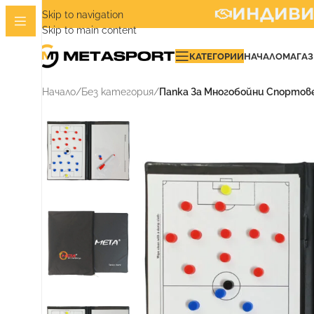
ИНДИВИДУ
Skip to navigation
Skip to main content
КАТЕГОРИИ
НАЧАЛО
МАГА
Начало
/
Без категория
/
Папка За Многобойни Спортов