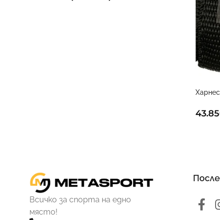
Харнес
Голма
43.85
После
Всичко за спорта на едно
място!