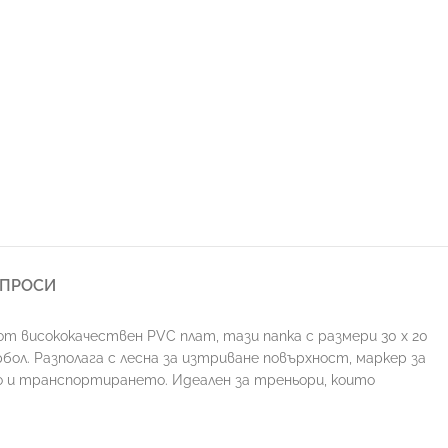
ЪПРОСИ
т висококачествен PVC плат, тази папка с размери 30 x 20
рбол. Разполага с лесна за изтриване повърхност, маркер за
то и транспортирането. Идеален за треньори, които