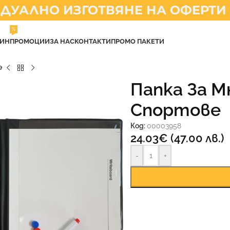
АЛНО ИЗГОТВЯНЕ НА ОФЕРТИ
%
ЗИН
ПРОМОЦИИ
ЗА НАС
КОНТАКТИ
ПРОМО ПАКЕТИ
е
Папка За М
Спортове
Код:
00003958
24.03
€
(47.00 лв.)
-
+