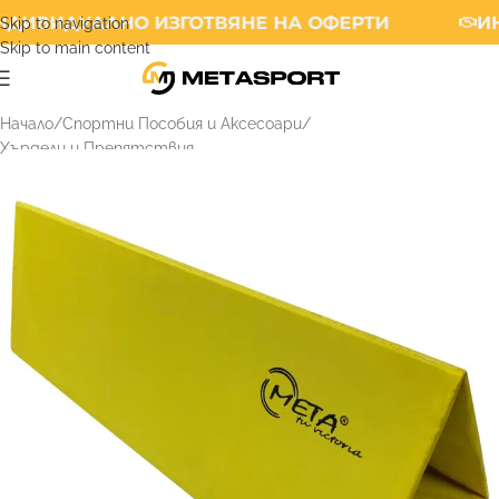
ДИВИДУАЛНО ИЗГОТВЯНЕ НА ОФЕРТИ
ИН
Skip to navigation
Skip to main content
Начало
/
Спортни Пособия и Аксесоари
/
Хърдели и Препятствия