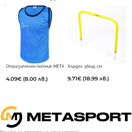
Отразителен потник META
Хърдел 38х45 см
Ц
Син
9.71
€
(18.99 лв.)
1
4.09
€
(8.00 лв.)
ДОБАВИ В КОЛИЧКАТА
ОПЦИИ