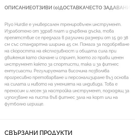
ОПИСАНИЕ
ОТЗИВИ (0)
ДОСТАВКА
ЧЕСТО ЗАДАВАНИ 
Plyo Hurdle е универсален тренировъчен инструмент.
Изработено от здрав плат и дървена дъска, това
препятствие се предлага в различни размери от 15 до 38
см със стандартна ширина 45 см. Помага за подобряване
на скоростта на експлозивност и общата сила при
движения като скачане и спринт, което го прави ценен
инструмент както за спортисти, така и за фитнес
ентусиасти. Регулируемата височина позволява
прогресивно претоварване и персонализиране въз основа
на силата и нивото на уменията на индивида. Това е
преносим и лесен за настройка инструмент, подходящ за
използване на писта във фитнес зала на корт или на
футболно игрище.
СВЪРЗАНИ ПРОДУКТИ