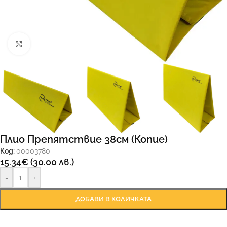
Увеличи
Плио Препятствие 38см (Копие)
Код:
00003780
15.34
€
(30.00 лв.)
-
+
ДОБАВИ В КОЛИЧКАТА