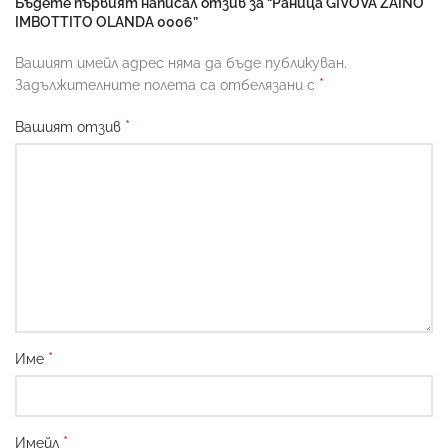
Бъдете първият написал отзив за “Раница GIVOVA ZAINO
IMBOTTITO OLANDA 0006”
Вашият имейл адрес няма да бъде публикуван.
*
Задължителните полета са отбелязани с
*
Вашият отзив
*
Име
*
Имейл