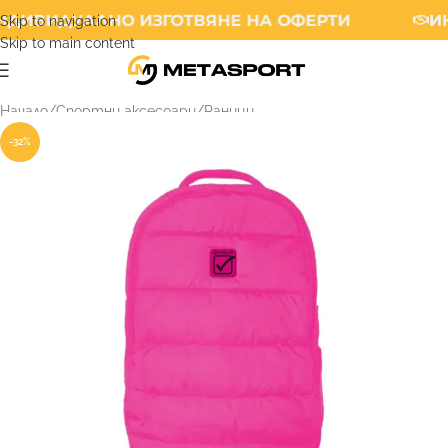
НДИВИДУАЛНО ИЗГОТВЯНЕ НА ОФЕРТИ
И
Skip to navigation
Skip to main content
Начало
/
Спортни аксесоари
/
Раници
-32%