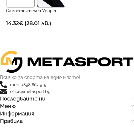
ДОБАВИ В КОЛИЧКАТА
Самостоятелен Ударен
Х
Тренировъчен Поставчик
1
14.32
€
(28.01 лв.)
ДОБАВИ В КОЛИЧКАТА
Всичко за спорта на едно място!
тел: 0898 667 919
office@metasport.bg
Последвайте ни
Меню
Информация
Правила