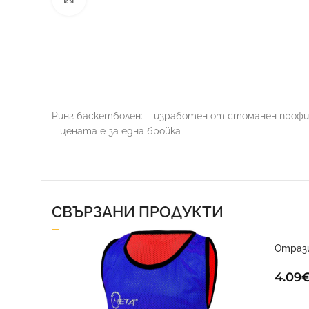
ФУТБОЛ
Ринг баскетболен: – изработен от стоманен профил
– цената е за една бройка
СВЪРЗАНИ ПРОДУКТИ
Отраз
елект
4.09