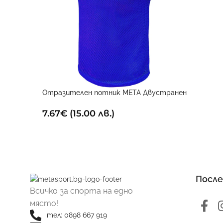
Отразителен потник META Двустранен
7.67
€
(15.00 лв.)
После
Всичко за спорта на едно
място!
тел: 0898 667 919