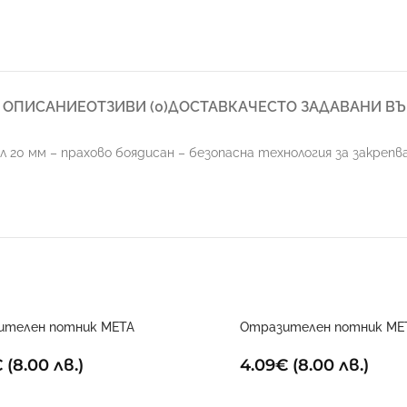
ОПИСАНИЕ
ОТЗИВИ (0)
ДОСТАВКА
ЧЕСТО ЗАДАВАНИ В
 20 мм – прахово боядисан – безопасна технология за закре
ителен потник META
Отразителен потник ME
риково жълт
4.09
€
(8.00 лв.)
€
(8.00 лв.)