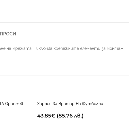
ЪПРОСИ
пване на мрежата – включва крепежните елементи за монтаж
TA Оранжев
Харнес За Вратар На Футболни
Голмайстори
43.85
€
(85.76 лв.)