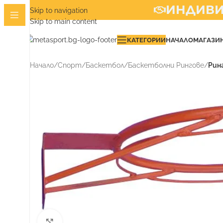
ИНДИВИД
Skip to navigation
Skip to main content
КАТЕГОРИИ
НАЧАЛО
МАГАЗИ
Начало
/
Спорт
/
Баскетбол
/
Баскетболни Рингове
/
Рин
Увеличи