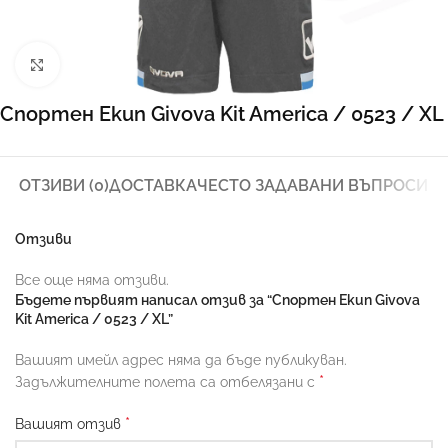
Увеличи
Спортен Екип Givova Kit America / 0523 / XL
ОТЗИВИ (0)
ДОСТАВКА
ЧЕСТО ЗАДАВАНИ ВЪПРОСИ
Отзиви
Все още няма отзиви.
Бъдете първият написал отзив за “Спортен Екип Givova
Kit America / 0523 / XL”
Вашият имейл адрес няма да бъде публикуван.
*
Задължителните полета са отбелязани с
*
Вашият отзив