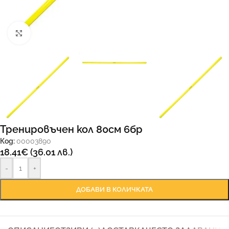
Увеличи
Тренировъчен кол 80см 6бр
Код:
00003890
18.41
€
(36.01 лв.)
-
+
ДОБАВИ В КОЛИЧКАТА