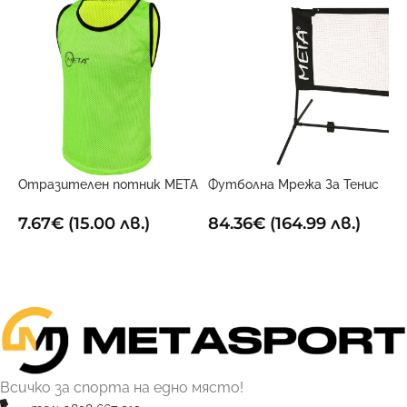
Отразителен потник META
Футболна Мрежа За Тенис
Х
Двустранен
3м x 1м
1
7.67
€
(15.00 лв.)
84.36
€
(164.99 лв.)
ОПЦИИ
ДОБАВИ В КОЛИЧКАТА
Всичко за спорта на едно място!