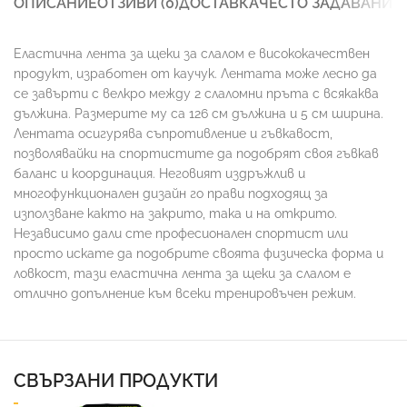
ОПИСАНИЕ
ОТЗИВИ (0)
ДОСТАВКА
ЧЕСТО ЗАДАВАНИ 
Еластична лента за щеки за слалом е висококачествен
продукт, изработен от каучук. Лентата може лесно да
се завърти с велкро между 2 слаломни пръта с всякаква
дължина. Размерите му са 126 см дължина и 5 см ширина.
Лентата осигурява съпротивление и гъвкавост,
позволявайки на спортистите да подобрят своя гъвкав
баланс и координация. Неговият издръжлив и
многофункционален дизайн го прави подходящ за
използване както на закрито, така и на открито.
Независимо дали сте професионален спортист или
просто искате да подобрите своята физическа форма и
ловкост, тази еластична лента за щеки за слалом е
отлично допълнение към всеки тренировъчен режим.
СВЪРЗАНИ ПРОДУКТИ