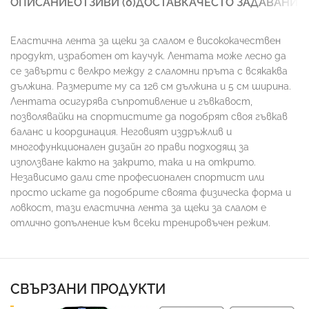
ОПИСАНИЕ
ОТЗИВИ (0)
ДОСТАВКА
ЧЕСТО ЗАДАВАНИ 
Еластична лента за щеки за слалом е висококачествен
продукт, изработен от каучук. Лентата може лесно да
се завърти с велкро между 2 слаломни пръта с всякаква
дължина. Размерите му са 126 см дължина и 5 см ширина.
Лентата осигурява съпротивление и гъвкавост,
позволявайки на спортистите да подобрят своя гъвкав
баланс и координация. Неговият издръжлив и
многофункционален дизайн го прави подходящ за
използване както на закрито, така и на открито.
Независимо дали сте професионален спортист или
просто искате да подобрите своята физическа форма и
ловкост, тази еластична лента за щеки за слалом е
отлично допълнение към всеки тренировъчен режим.
СВЪРЗАНИ ПРОДУКТИ