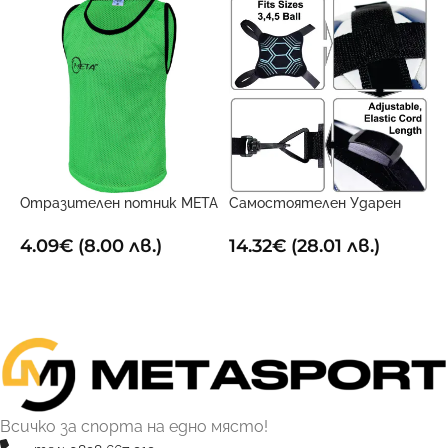
Отразителен потник META
Самостоятелен Ударен
Х
Зелен
Тренировъчен Поставчик
1
4.09
€
(8.00 лв.)
14.32
€
(28.01 лв.)
ОПЦИИ
ДОБАВИ В КОЛИЧКАТА
Всичко за спорта на едно място!