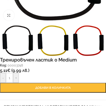
Увеличи
Тренировъчeн ластик 0 Medium
Код:
00003748
5.11
€
(9.99 лв.)
-
+
ДОБАВИ В КОЛИЧКАТА