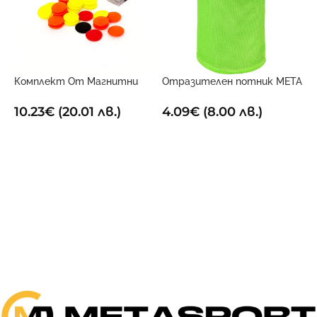
Комплект От Магнитни
Отразителен потник META
О
Маркери За Дъска
електриково жълт
З
10.23
€
(20.01 лв.)
4.09
€
(8.00 лв.)
4
ДОБАВИ В КОЛИЧКАТА
ОПЦИИ