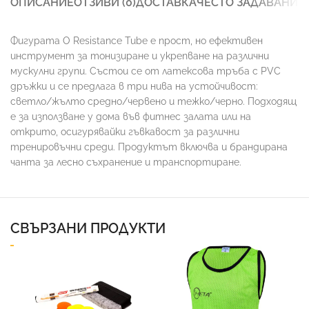
ОПИСАНИЕ
ОТЗИВИ (0)
ДОСТАВКА
ЧЕСТО ЗАДАВАНИ 
Фигурата O Resistance Tube е прост, но ефективен
инструмент за тонизиране и укрепване на различни
мускулни групи. Състои се от латексова тръба с PVC
дръжки и се предлага в три нива на устойчивост:
светло/жълто средно/червено и тежко/черно. Подходящ
е за използване у дома във фитнес залата или на
открито, осигурявайки гъвкавост за различни
тренировъчни среди. Продуктът включва и брандирана
чанта за лесно съхранение и транспортиране.
СВЪРЗАНИ ПРОДУКТИ