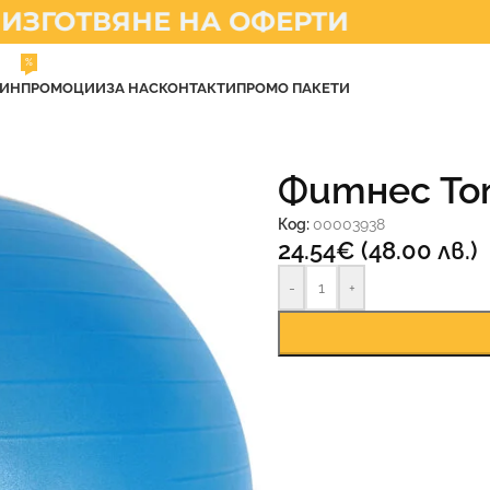
ГОТВЯНЕ НА ОФЕРТИ
%
ЗИН
ПРОМОЦИИ
ЗА НАС
КОНТАКТИ
ПРОМО ПАКЕТИ
Фитнес Топ
Код:
00003938
24.54
€
(48.00 лв.)
-
+