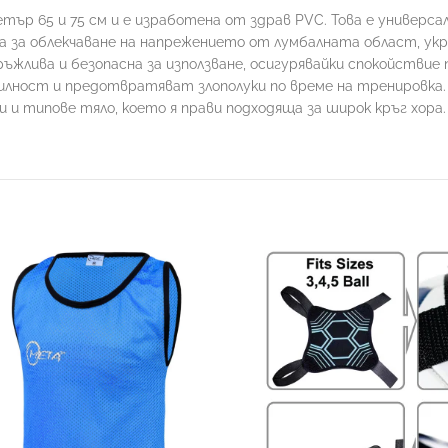
тър 65 и 75 см и е изработена от здрав PVC. Това е универс
 за облекчаване на напрежението от лумбалната област, укре
ръжлива и безопасна за използване, осигурявайки спокойствие
ност и предотвратяват злополуки по време на тренировка. 
и типове тяло, което я прави подходяща за широк кръг хора.