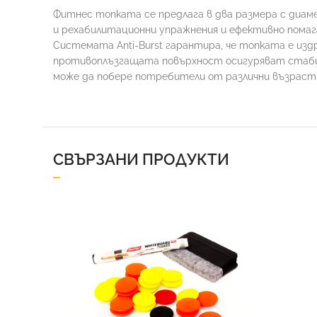
Фитнес топката се предлага в два размера с диаме
и рехабилитационни упражнения и ефективно помага
Системата Anti-Burst гарантира, че топката е изд
противоплъзгащата повърхност осигуряват стабил
може да побере потребители от различни възрасти 
СВЪРЗАНИ ПРОДУКТИ