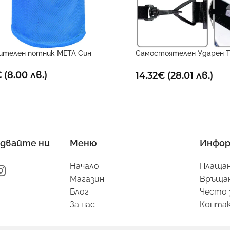
ителен потник META Син
Самостоятелен Ударен Т
Поставчик
€
(8.00 лв.)
14.32
€
(28.01 лв.)
двайте ни
Меню
Инфор
Начало
Плащан
Магазин
Връщан
Блог
Често 
За нас
Конта