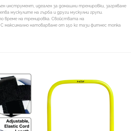
ален инструмент, идеален за домашни тренировки, загряване
пва мускулите на гърба и други мускулни групи.
 по време на тренировка. Свойствата на
С максимално натоварване от 150 кг тази фитнес топка