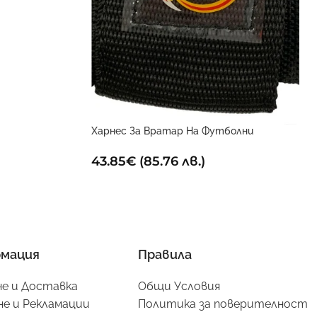
Харнес За Вратар На Футболни
Голмайстори
43.85
€
(85.76 лв.)
мация
Правила
е и Доставка
Общи Условия
е и Рекламации
Политика за поверителност