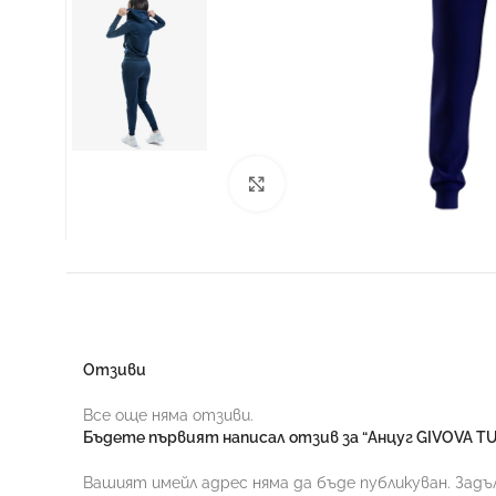
Увеличи
ФУТБОЛ
Отзиви
Все още няма отзиви.
Бъдете първият написал отзив за “Анцуг GIVOVA TU
Вашият имейл адрес няма да бъде публикуван.
Задъ