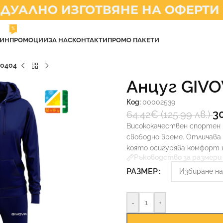
АЛНО ИЗГОТВЯНЕ НА ОФЕРТИ
%
ЗИН
ПРОМОЦИИ
ЗА НАС
КОНТАКТИ
ПРОМО ПАКЕТИ
 0404
Анцуг GIVO
Код:
00002539
3
64.42
€
(125.99 лв.)
Висококачествен спортен 
свободно време. Отличава 
която осигурява комфорт и
Ръководство за размери
РАЗМЕР
-
+