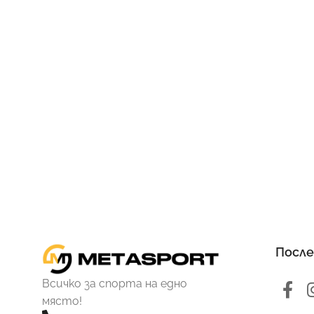
После
Всичко за спорта на едно
място!