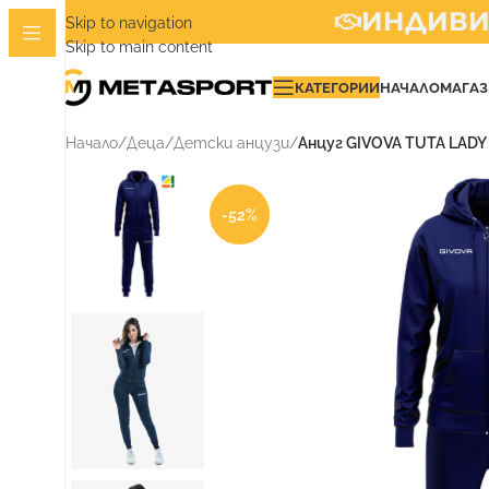
ИНДИВИДУ
Skip to navigation
Skip to main content
КАТЕГОРИИ
НАЧАЛО
МАГА
Начало
/
Деца
/
Детски анцузи
/
Анцуг GIVOVA TUTA LADY
-52%