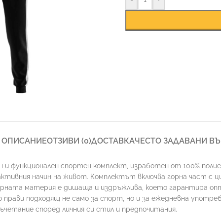
ОПИСАНИЕ
ОТЗИВИ (0)
ДОСТАВКА
ЧЕСТО ЗАДАВАНИ В
 и функционален спортен комплект, изработен от 100% полие
ктивния начин на живот. Комплектът включва горна част с ци
терната материя е дишаща и издръжлива, което гарантира о
о прави подходящ не само за спорт, но и за ежедневна употре
ъчетание според личния си стил и предпочитания.