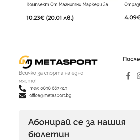
Комплект От Магнитни Маркери За
Отраз
Дъска
4.09
10.23
€
(20.01 лв.)
После
Всичко за спорта на едно
място!
тел: 0898 667 919
office@metasport.bg
Абонирай се за нашия
бюлетин