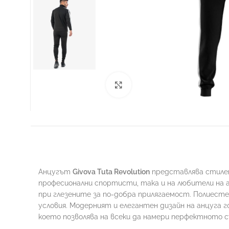
Увеличи
ФУТБОЛ
Анцугът
Givova Tuta Revolution
представлява стилен
професионални спортисти, така и на любители на а
при глезените за по-добра прилягаемост. Полиес
условия. Модерният и елегантен дизайн на анцуга г
което позволява на всеки да намери перфектното с