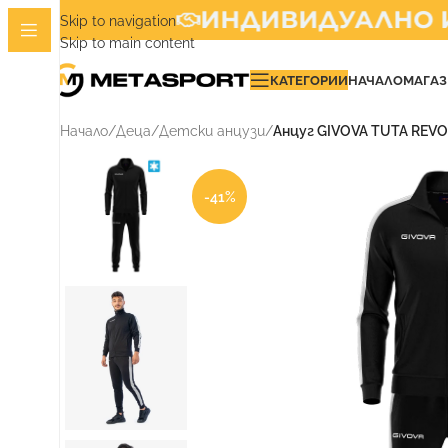
ИНДИВИДУАЛНО ИЗ
Skip to navigation
Skip to main content
КАТЕГОРИИ
НАЧАЛО
МАГА
Начало
/
Деца
/
Детски анцузи
/
Анцуг GIVOVA TUTA REVO
-41%