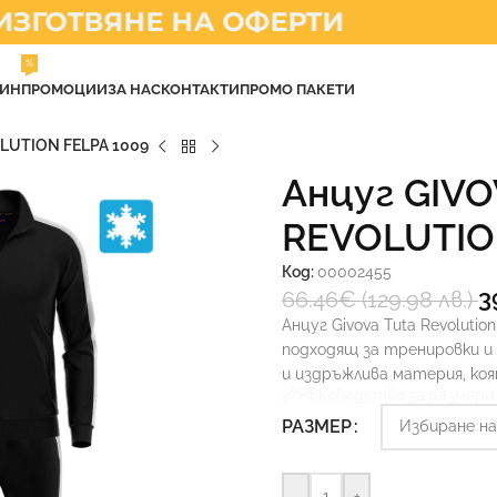
ГОТВЯНЕ НА ОФЕРТИ
%
ЗИН
ПРОМОЦИИ
ЗА НАС
КОНТАКТИ
ПРОМО ПАКЕТИ
LUTION FELPA 1009
Анцуг GIVO
REVOLUTIO
Код:
00002455
3
66.46
€
(129.98 лв.)
Анцуг Givova Tuta Revolut
подходящ за тренировки и 
и издръжлива материя, коя
Ръководство за размери
РАЗМЕР
-
+