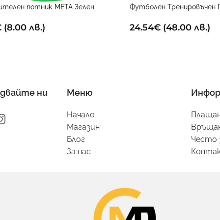
ителен потник META Зелен
Футболен Тренировъчен 
€
(8.00 лв.)
24.54
€
(48.00 лв.)
двайте ни
Меню
Инфор
Начало
Плащан
Магазин
Връщан
Блог
Често 
За нас
Конта