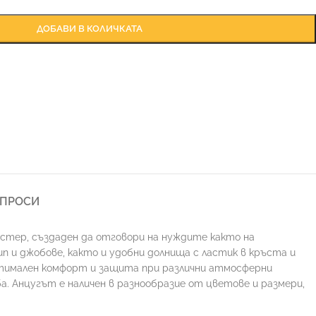
ДОБАВИ В КОЛИЧКАТА
ЪПРОСИ
стер, създаден да отговори на нуждите както на
п и джобове, както и удобни долнища с ластик в кръста и
птимален комфорт и защита при различни атмосферни
ба. Анцугът е наличен в разнообразие от цветове и размери,