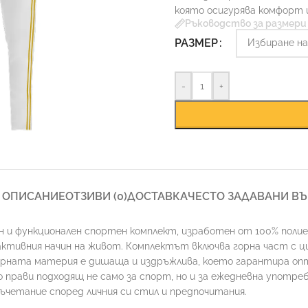
която осигурява комфорт и
Ръководство за размери
РАЗМЕР
-
+
ОПИСАНИЕ
ОТЗИВИ (0)
ДОСТАВКА
ЧЕСТО ЗАДАВАНИ В
 и функционален спортен комплект, изработен от 100% полие
ктивния начин на живот. Комплектът включва горна част с ци
терната материя е дишаща и издръжлива, което гарантира о
о прави подходящ не само за спорт, но и за ежедневна употре
ъчетание според личния си стил и предпочитания.