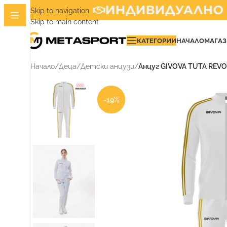
ИНДИВИДУАЛНО И
Skip to navigation
Skip to main content
КАТЕГОРИИ
НАЧАЛО
МАГА
Начало
/
Деца
/
Детски анцузи
/
Анцуг GIVOVA TUTA RE
-19%