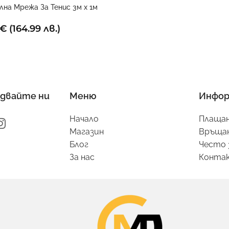
на Мрежа За Тенис 3м x 1м
€
(164.99 лв.)
двайте ни
Меню
Инфор
Начало
Плащан
Магазин
Връщан
Блог
Често 
За нас
Конта