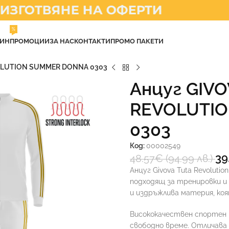
ЗГОТВЯНЕ НА ОФЕРТИ
%
ЗИН
ПРОМОЦИИ
ЗА НАС
КОНТАКТИ
ПРОМО ПАКЕТИ
VOLUTION SUMMER DONNA 0303
Анцуг GIVO
REVOLUTI
0303
Код:
00002549
39
48.57
€
(94.99 лв.)
Анцуг Givova Tuta Revolut
подходящ за тренировки и 
и издръжлива материя, коя
Висококачествен спортен 
свободно време. Отличава 