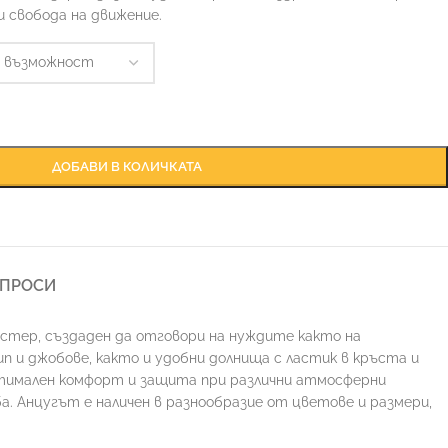
 свобода на движение.
ДОБАВИ В КОЛИЧКАТА
ЪПРОСИ
стер, създаден да отговори на нуждите както на
п и джобове, както и удобни долнища с ластик в кръста и
птимален комфорт и защита при различни атмосферни
ба. Анцугът е наличен в разнообразие от цветове и размери,