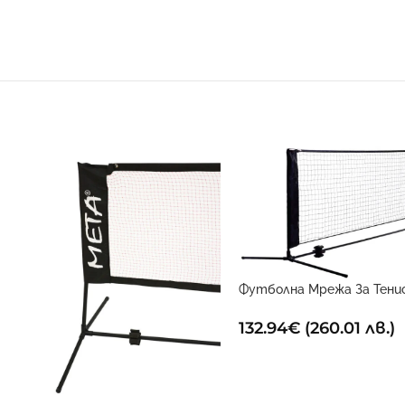
Футболна Мрежа За Тенис
метър
132.94
€
(260.01 лв.)