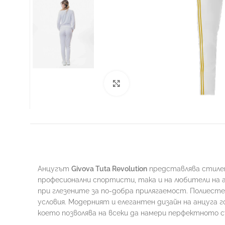
Увеличи
ФУТБОЛ
Анцугът
Givova Tuta Revolution
представлява стилен
професионални спортисти, така и на любители на а
при глезените за по-добра прилягаемост. Полиес
условия. Модерният и елегантен дизайн на анцуга г
което позволява на всеки да намери перфектното с