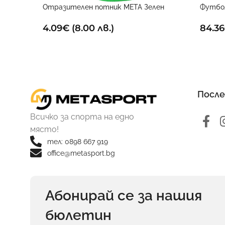
Отразителен потник META Зелен
Футбол
4.09
€
(8.00 лв.)
84.36
После
Всичко за спорта на едно
място!
тел: 0898 667 919
office@metasport.bg
Абонирай се за нашия
бюлетин