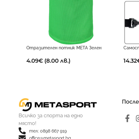
Отразителен потник META Зелен
Самос
Поста
4.09
€
(8.00 лв.)
14.32
После
Всичко за спорта на едно
място!
тел: 0898 667 919
office@metasport.bg