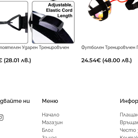
тоятелен Ударен Тренировъчен
Футболен Тренировъчен 
вчик
24.54
€
(48.00 лв.)
€
(28.01 лв.)
двайте ни
Меню
Инфор
Начало
Плащан
Магазин
Връщан
Блог
Често 
За нас
Конта