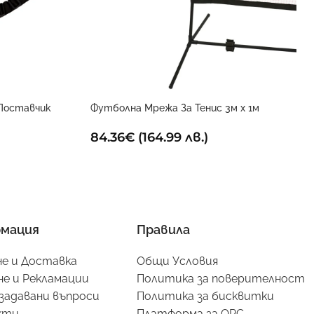
Поставчик
Футболна Мрежа За Тенис 3м x 1м
84.36
€
(164.99 лв.)
мация
Правила
е и Доставка
Общи Условия
е и Рекламации
Политика за поверителност
задавани въпроси
Политика за бисквитки
кти
Платформа за ОРС