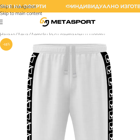
ЯНЕ НА ОФЕРТИ
ИНДИВИДУАЛНО ИЗГОТВ
Skip to navigation
Skip to main content
Начало
/
Деца
/
Детски къси панталони и шорти
-15%