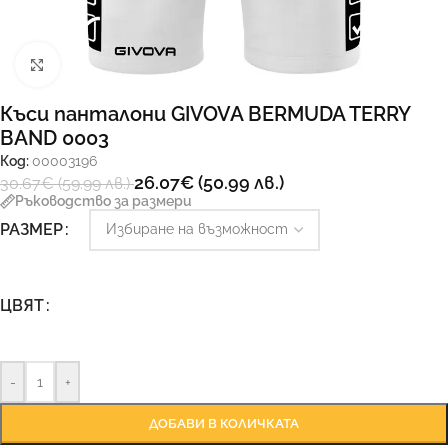
Увеличи
Къси панталони GIVOVA BERMUDA TERRY
BAND 0003
Код:
00003196
26.07
€
(50.99 лв.)
30.67
€
(59.99 лв.)
Ръководство за размери
РАЗМЕР
ЦВЯТ
-
+
ДОБАВИ В КОЛИЧКАТА