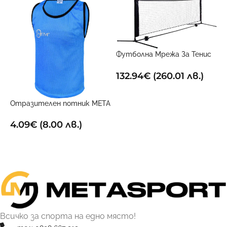
Футболна Мрежа За Тенис
6 метра х 1 метър
132.94
€
(260.01 лв.)
ДОБАВИ В КОЛИЧКАТА
Отразителен потник META
Х
Син
1
4.09
€
(8.00 лв.)
ОПЦИИ
Всичко за спорта на едно място!