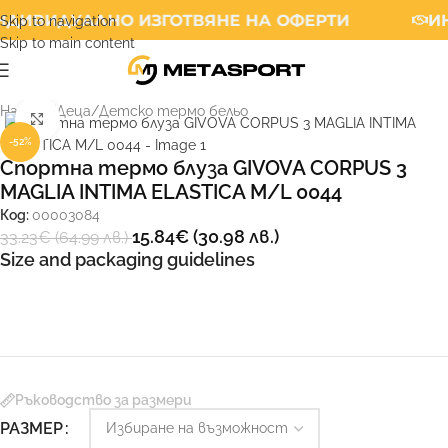
ДИВИДУАЛНО ИЗГОТВЯНЕ НА ОФЕРТИ
ИН
Skip to navigation
Skip to main content
Начало
/
Деца
/
Детско термо бельо
Увеличи
-52%
Спортна термо блуза GIVOVA CORPUS 3
MAGLIA INTIMA ELASTICA M/L 0044
Код:
00003084
15.84
€
(30.98 лв.)
33.23
€
(64.99 лв.)
Size and packaging guidelines
Ръководство за размери
РАЗМЕР