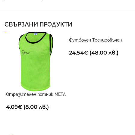
СВЪРЗАНИ ПРОДУКТИ
Футболен Тренировъчен
Поставчик
24.54
€
(48.00 лв.)
ДОБАВИ В КОЛИЧКАТА
Отразителен потник META
Х
електриково жълт
1
4.09
€
(8.00 лв.)
ОПЦИИ