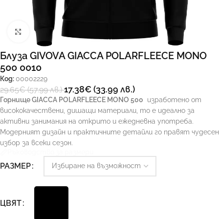
Увеличи
Блуза GIVOVA GIACCA POLARFLEECE MONO
500 0010
Код:
00002229
17.38
€
(33.99 лв.)
29.65
€
(57.99 лв.)
Горнище GIACCA POLARFLEECE MONO 500
изработено от
висококачествени, дишащи материали, то е идеално за
активни занимания на открито и ежедневна употреба.
Модерният дизайн и практичните детайли го правят чудесен
избор за всеки сезон.
Ръководство за размери
РАЗМЕР
ЦВЯТ