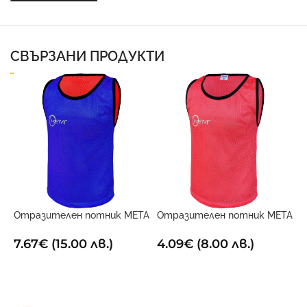
СВЪРЗАНИ ПРОДУКТИ
Отразителен потник META
Отразителен потник META
П
Двустранен
Червен
Г
1
7.67
€
(15.00 лв.)
4.09
€
(8.00 лв.)
2
ОПЦИИ
ОПЦИИ