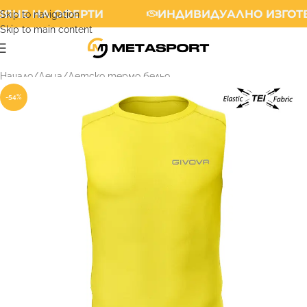
ЯНЕ НА ОФЕРТИ
ИНДИВИДУАЛНО ИЗГОТВ
Skip to navigation
Skip to main content
Начало
/
Деца
/
Детско термо бельо
-54%