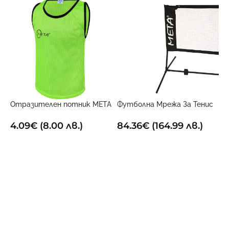
Отразителен потник META
Футболна Мрежа За Тенис
електриково жълт
3м x 1м
4.09
€
(8.00 лв.)
84.36
€
(164.99 лв.)
ОПЦИИ
ДОБАВИ В КОЛИЧКАТА
Х
Ф
4