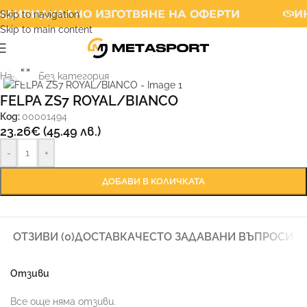
ДИВИДУАЛНО ИЗГОТВЯНЕ НА ОФЕРТИ
ИН
Skip to navigation
Skip to main content
Увеличи
Начало
/
Без категория
FELPA ZS7 ROYAL/BIANCO
Код:
00001494
23.26
€
(45.49 лв.)
-
+
ДОБАВИ В КОЛИЧКАТА
ОТЗИВИ (0)
ДОСТАВКА
ЧЕСТО ЗАДАВАНИ ВЪПРОСИ
Отзиви
Все още няма отзиви.