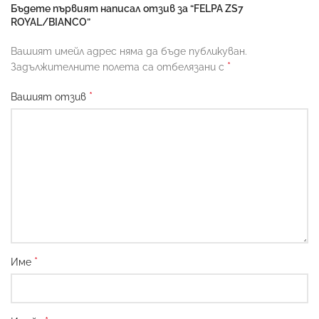
Бъдете първият написал отзив за “FELPA ZS7
ROYAL/BIANCO”
Вашият имейл адрес няма да бъде публикуван.
*
Задължителните полета са отбелязани с
*
Вашият отзив
*
Име