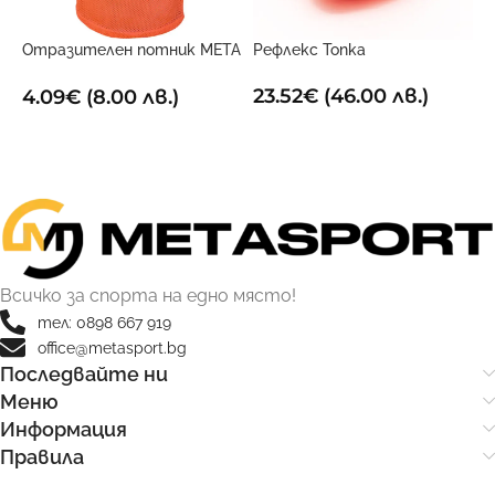
Отразителен потник META
Рефлекс Топка
Оранжев
23.52
€
(46.00 лв.)
4.09
€
(8.00 лв.)
ДОБАВИ В КОЛИЧКАТА
ОПЦИИ
Всичко за спорта на едно място!
тел: 0898 667 919
office@metasport.bg
Последвайте ни
Меню
Информация
Правила