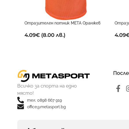
Отразителен потник META Оранжев
Отраз
4.09
€
(8.00 лв.)
4.09
После
Всичко за спорта на едно
място!
тел: 0898 667 919
office@metasport.bg