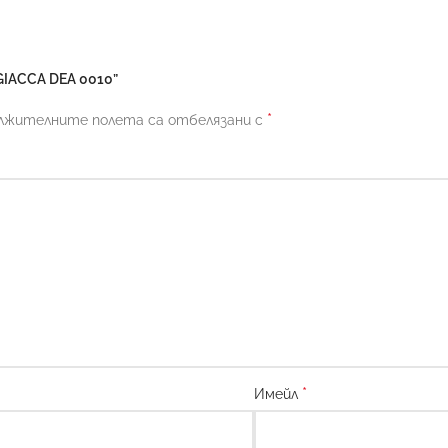
GIACCA DEA 0010”
*
лжителните полета са отбелязани с
*
Имейл