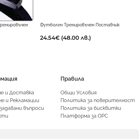
ренировъчен
Футболен Тренировъчен Поставчик
24.54
€
(48.00 лв.)
мация
Правила
е и Доставка
Общи Условия
е и Рекламации
Политика за поверителност
задавани въпроси
Политика за бисквитки
кти
Платформа за ОРС