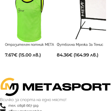
Отразителен потник META
Футболна Мрежа За Тенис
Х
Двустранен
3м x 1м
1
7.67
€
(15.00 лв.)
84.36
€
(164.99 лв.)
ОПЦИИ
ДОБАВИ В КОЛИЧКАТА
Всичко за спорта на едно място!
тел: 0898 667 919