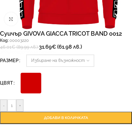
Увеличи
Суичър GIVOVA GIACCA TRICOT BAND 0012
Код:
00003220
31.69
€
(61.98 лв.)
46.01
€
(89.99 лв.)
Ръководство за размери
РАЗМЕР
ЦВЯТ
-
+
ДОБАВИ В КОЛИЧКАТА