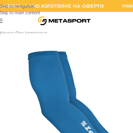
ДИВИДУАЛНО ИЗГОТВЯНЕ НА ОФЕРТИ
ИН
Skip to navigation
Skip to main content
Начало
/
Без категория