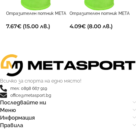
Отразителен потник META
Отразителен потник META
Ф
Двустранен
електриково жълт
3
7.67
€
(15.00 лв.)
4.09
€
(8.00 лв.)
8
ОПЦИИ
ОПЦИИ
Всичко за спорта на едно място!
тел: 0898 667 919
office@metasport.bg
Последвайте ни
Меню
Информация
Правила