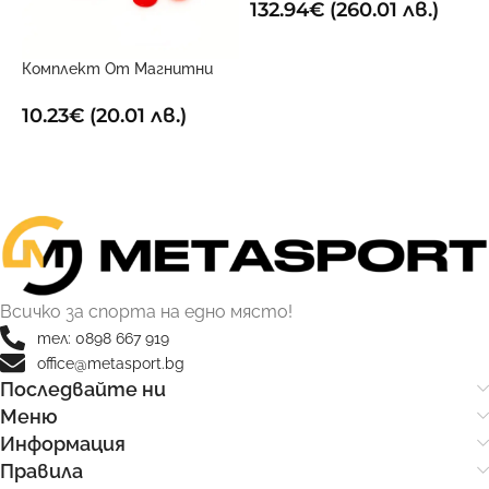
132.94
€
(260.01 лв.)
ДОБАВИ В КОЛИЧКАТА
Комплект От Магнитни
Х
Маркери За Дъска
1
10.23
€
(20.01 лв.)
ДОБАВИ В КОЛИЧКАТА
Всичко за спорта на едно място!
тел: 0898 667 919
office@metasport.bg
Последвайте ни
Меню
Информация
Правила