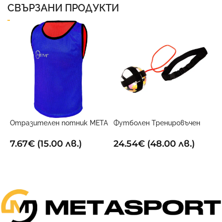
СВЪРЗАНИ ПРОДУКТИ
Ф
6
1
Отразителен потник META
Футболен Тренировъчен
Двустранен
Поставчик
7.67
€
(15.00 лв.)
24.54
€
(48.00 лв.)
ОПЦИИ
ДОБАВИ В КОЛИЧКАТА