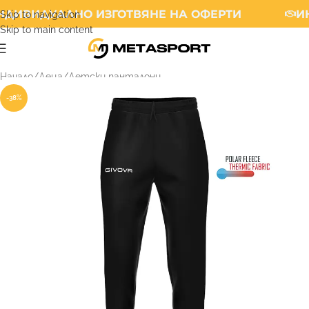
ДИВИДУАЛНО ИЗГОТВЯНЕ НА ОФЕРТИ
ИН
Skip to navigation
Skip to main content
Начало
/
Деца
/
Детски панталони
-38%