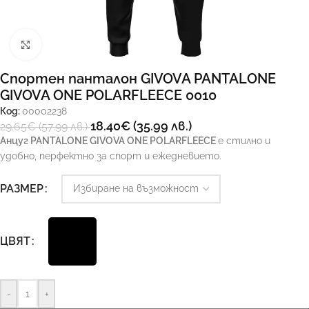
Увеличи
Спортен панталон GIVOVA PANTALONE
GIVOVA ONE POLARFLEECE 0010
Код:
00002238
18.40
€
(35.99 лв.)
29.65
€
(57.99 лв.)
Анцуг PANTALONE GIVOVA ONE POLARFLEECE
е стилно и
удобно, перфектно за спорт и ежедневието.
Ръководство за размери
РАЗМЕР
ЦВЯТ
-
+