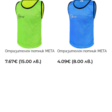
Отразителен потник META
Отразителен потник META
О
Двустранен
Син
Ч
7.67
€
(15.00 лв.)
4.09
€
(8.00 лв.)
4
ОПЦИИ
ОПЦИИ