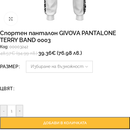
Увеличи
Спортен панталон GIVOVA PANTALONE
TERRY BAND 0003
Код:
00003242
39.36
€
(76.98 лв.)
48.57
€
(94.99 лв.)
Ръководство за размери
РАЗМЕР
ЦВЯТ
-
+
ДОБАВИ В КОЛИЧКАТА