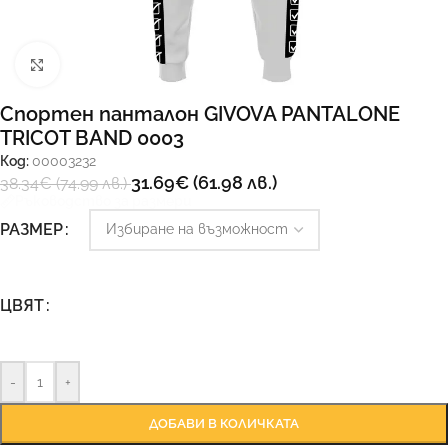
Увеличи
Спортен панталон GIVOVA PANTALONE
TRICOT BAND 0003
Код:
00003232
31.69
€
(61.98 лв.)
38.34
€
(74.99 лв.)
Ръководство за размери
РАЗМЕР
ЦВЯТ
-
+
ДОБАВИ В КОЛИЧКАТА