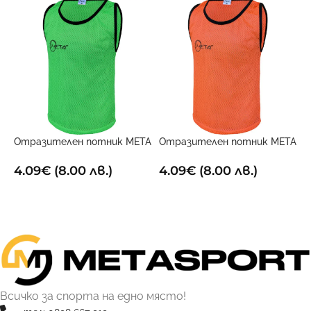
Отразителен потник META
Отразителен потник META
О
Зелен
Оранжев
Ч
4.09
€
(8.00 лв.)
4.09
€
(8.00 лв.)
4
ОПЦИИ
ОПЦИИ
Всичко за спорта на едно място!