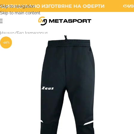
ДИВИДУАЛНО ИЗГОТВЯНЕ НА ОФЕРТИ
ИН
Skip to navigation
Skip to main content
Начало
/
Без категория
-20%