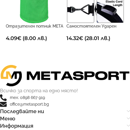
6
1
Отразителен потник META
Самостоятелен Ударен
Зелен
Тренировъчен Поставчик
4.09
€
(8.00 лв.)
14.32
€
(28.01 лв.)
ОПЦИИ
ДОБАВИ В КОЛИЧКАТА
Всичко за спорта на едно място!
тел: 0898 667 919
office@metasport.bg
Последвайте ни
Меню
Информация