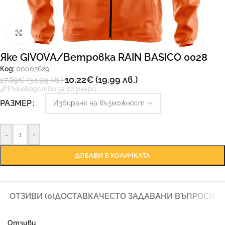
Увеличи
Яке GIVOVA/Ветровка RAIN BASICO 0028
Код:
00002629
10.22
€
(19.99 лв.)
17.89
€
(34.99 лв.)
Ръководство за размери
РАЗМЕР
-
+
ДОБАВИ В КОЛИЧКАТА
ОТЗИВИ (0)
ДОСТАВКА
ЧЕСТО ЗАДАВАНИ ВЪПРОСИ
Отзиви