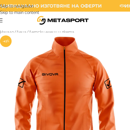
ДИВИДУАЛНО ИЗГОТВЯНЕ НА ОФЕРТИ
ИН
Skip to navigation
Skip to main content
Начало
/
Деца
/
Детски елеци и якета
-43%