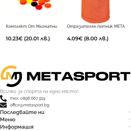
6
1
Комплект От Магнитни
Отразителен потник META
Маркери За Дъска
Оранжев
10.23
€
(20.01 лв.)
4.09
€
(8.00 лв.)
ДОБАВИ В КОЛИЧКАТА
ОПЦИИ
Всичко за спорта на едно място!
тел: 0898 667 919
office@metasport.bg
Последвайте ни
Меню
Информация