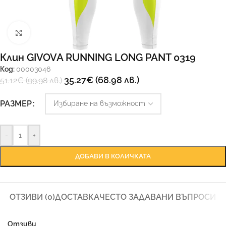
Увеличи
Клин GIVOVA RUNNING LONG PANT 0319
Код:
00003046
35.27
€
(68.98 лв.)
51.12
€
(99.98 лв.)
Ръководство за размери
РАЗМЕР
-
+
ДОБАВИ В КОЛИЧКАТА
ОТЗИВИ (0)
ДОСТАВКА
ЧЕСТО ЗАДАВАНИ ВЪПРОСИ
Отзиви