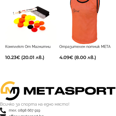
Комплект От Магнитни
Отразителен потник META
Р
Маркери За Дъска
Оранжев
2
10.23
€
(20.01 лв.)
4.09
€
(8.00 лв.)
ДОБАВИ В КОЛИЧКАТА
ОПЦИИ
Всичко за спорта на едно място!
тел: 0898 667 919