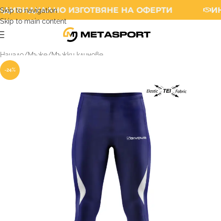
ДИВИДУАЛНО ИЗГОТВЯНЕ НА ОФЕРТИ
ИН
Skip to navigation
Skip to main content
Начало
/
Мъже
/
Мъжки клинове
-24%