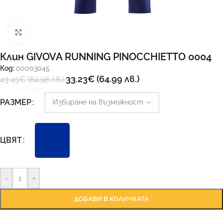
Увеличи
Клин GIVOVA RUNNING PINOCCHIETTO 0004
Код:
00003045
33.23
€
(64.99 лв.)
43.45
€
(84.98 лв.)
Ръководство за размери
РАЗМЕР
ЦВЯТ
-
+
ДОБАВИ В КОЛИЧКАТА