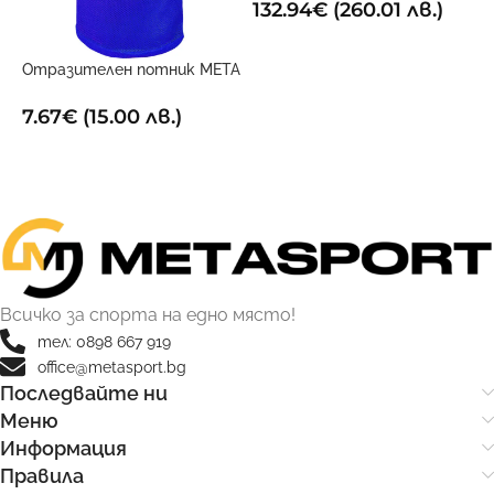
132.94
€
(260.01 лв.)
ДОБАВИ В КОЛИЧКАТА
Отразителен потник META
Х
Двустранен
1
7.67
€
(15.00 лв.)
ОПЦИИ
Всичко за спорта на едно място!
тел: 0898 667 919
office@metasport.bg
Последвайте ни
Меню
Информация
Правила