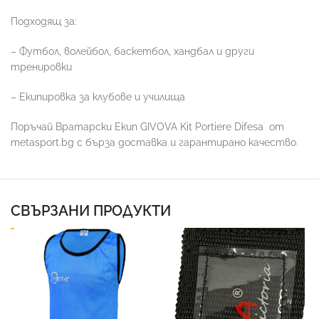
Подходящ за:
– Футбол, волейбол, баскетбол, хандбал и други
тренировки
– Екипировка за клубове и училища
Поръчай Вратарски Екип GIVOVA Kit Portiere Difesa
от
metasport.bg с бърза доставка и гарантирано качество.
СВЪРЗАНИ ПРОДУКТИ