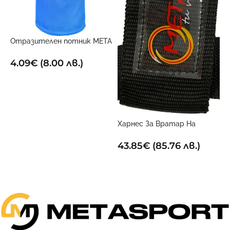
Отразителен потник META
Х
Син
1
4.09
€
(8.00 лв.)
ОПЦИИ
Харнес За Вратар На
Футболни Голмайстори
43.85
€
(85.76 лв.)
ДОБАВИ В КОЛИЧКАТА