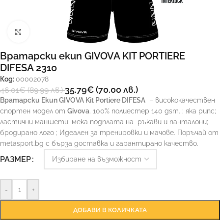
Увеличи
Вратарски екип GIVOVA KIT PORTIERE
DIFESA 2310
Код:
00002078
35.79
€
(70.00 лв.)
46.01
€
(89.99 лв.)
Вратарски Екип GIVOVA Kit Portiere DIFESA
– висококачествен
спортен модел от
Givova
. 100% полиестер 140 gsm. ; яка рипс;
ластични маншети; мекa подплата на
ръкави и панталони;
бродирано лого ; Идеален за тренировки и мачове. Поръчай от
metasport.bg с бърза доставка и гарантирано качество.
РАЗМЕР
-
+
ДОБАВИ В КОЛИЧКАТА