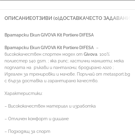
ОПИСАНИЕ
ОТЗИВИ (0)
ДОСТАВКА
ЧЕСТО ЗАДАВАНИ 
Вратарски Екип GIVOVA Kit Portiere DIFESA
Вратарски Екип GIVOVA Kit Portiere DIFESA
–
висококачествен спортен модел от
Givova
. 100%
полиестер 140 gsm. ; яка рипс; ластични маншети; мекa
подплата на
ръкави и панталони; бродирано лого ;
Идеален за тренировки и мачове. Поръчай от metasport.bg
с бърза доставка и гарантирано качество.
Характеристики:
– Висококачествен материал и изработка
– Отличен комфорт и дишане
– Подходящ за спорт