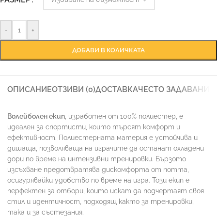
-
+
ДОБАВИ В КОЛИЧКАТА
ОПИСАНИЕ
ОТЗИВИ (0)
ДОСТАВКА
ЧЕСТО ЗАДАВАНИ 
Волейболен екип
, изработен от 100% полиестер, е
идеален за спортисти, които търсят комфорт и
ефективност. Полиестерната материя е устойчива и
дишаща, позволяваща на играчите да останат охладени
дори по време на интензивни тренировки. Бързото
изсъхване предотвратява дискомфорта от потта,
осигурявайки удобство по време на игра. Този екип е
перфектен за отбори, които искат да подчертаят своя
стил и идентичност, подходящ както за тренировки,
така и за състезания.