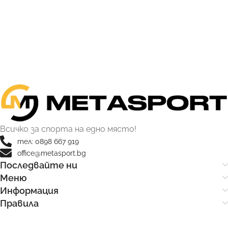
Х
Ф
4
Всичко за спорта на едно място!
тел: 0898 667 919
office@metasport.bg
Последвайте ни
Меню
Информация
Правила