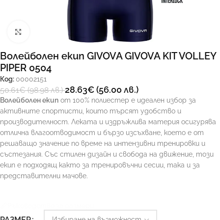
Увеличи
Волейболен екип GIVOVA GIVOVA KIT VOLLEY
PIPER 0504
Код:
00002151
28.63
€
(56.00 лв.)
50.61
€
(98.98 лв.)
Волейболен екип
от 100% полиестер е идеален избор за
активните спортисти, които търсят удобство и
производителност. Леката и издръжлива материя осигурява
отлична влагоотводимост и бързо изсъхване, което е от
решаващо значение по време на интензивни тренировки и
състезания. Със стилен дизайн и свобода на движение, този
екип е подходящ както за тренировъчни сесии, така и за
представителни мачове.
Ръководство за размери
РАЗМЕР