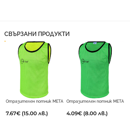
СВЪРЗАНИ ПРОДУКТИ
Отразителен потник META
Отразителен потник META
Ф
Двустранен
Зелен
П
7.67
€
(15.00 лв.)
4.09
€
(8.00 лв.)
2
ОПЦИИ
ОПЦИИ