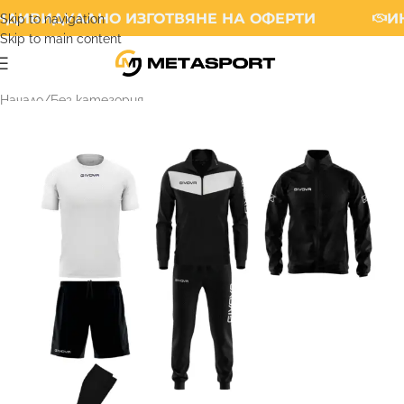
ДИВИДУАЛНО ИЗГОТВЯНЕ НА ОФЕРТИ
ИН
Skip to navigation
Skip to main content
Начало
/
Без категория