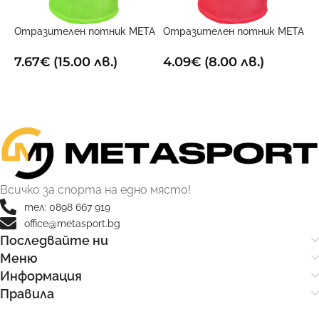
Отразителен потник META
Отразителен потник META
Р
Двустранен
Червен
2
7.67
€
(15.00 лв.)
4.09
€
(8.00 лв.)
ОПЦИИ
ОПЦИИ
Всичко за спорта на едно място!
тел: 0898 667 919
office@metasport.bg
Последвайте ни
Меню
Информация
Правила