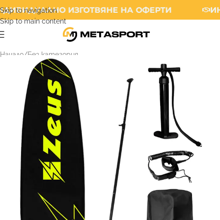
ДИВИДУАЛНО ИЗГОТВЯНЕ НА ОФЕРТИ
ИН
Skip to navigation
Skip to main content
Начало
/
Без категория