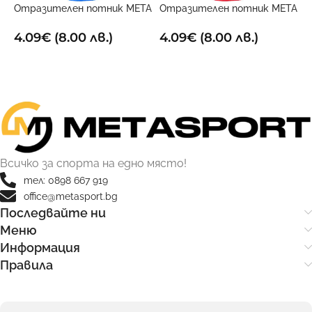
Отразителен потник META
Отразителен потник META
Х
Син
Червен
9
4.09
€
(8.00 лв.)
4.09
€
(8.00 лв.)
ОПЦИИ
ОПЦИИ
Всичко за спорта на едно място!
тел: 0898 667 919
office@metasport.bg
Последвайте ни
Меню
Информация
Правила