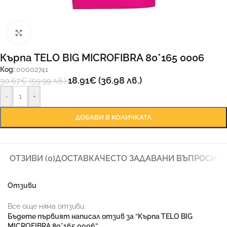
Увеличи
Кърпа TELO BIG MICROFIBRA 80*165 0006
Код:
00002741
18.91
€
(36.98 лв.)
30.67
€
(59.99 лв.)
-
+
ДОБАВИ В КОЛИЧКАТА
ОТЗИВИ (0)
ДОСТАВКА
ЧЕСТО ЗАДАВАНИ ВЪПРОСИ
Отзиви
Все още няма отзиви.
Бъдете първият написал отзив за “Кърпа TELO BIG
MICROFIBRA 80*165 0006”